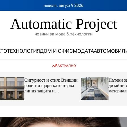
неделя, август 9 2026
Automatic Project
новини за мода & технологии
ЕТО
ТЕХНОЛОГИЯ
ДОМ И ОФИС
МОДАТА
АВТОМОБИЛ
АКТУАЛНО
Сигурност и стил: Външни
Пътеки за коридо
ролетни щори като първа
дизайни и инова
линия защита и
материали, които
инвестиция в имота
преобразяват инт