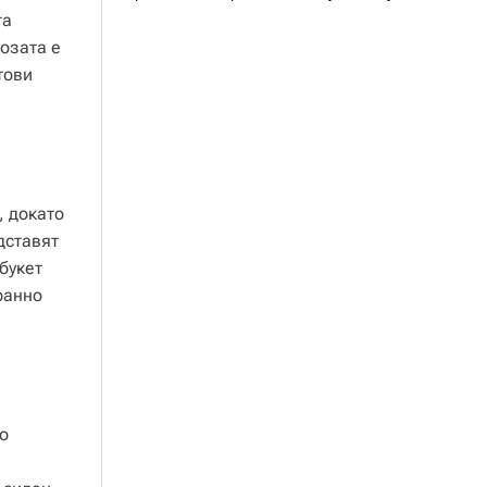
та
розата е
тови
, докато
дставят
букет
ранно
о