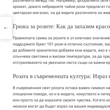
различията между тях. Например, флоралиите (или 
аромат, докато хибридните чайни рози предлагат го
цветарски магазин, за да видите различията на жив
Грижа за розите: Как да запазим крас
Правилната грижа за розите е от ключово значение,
поддържате букет 101 рози в отлично състояние, ва
да добавите хранителни добавки към водата, ако е 
слънчева светлина и високи температури, за да пре
отстраняването на увехнали листа също са важни кр
Розата в съвременната култура: Израз
В съвременния свят розата остава важен символ на 
специални поводи, но и в модата, изкуството и лите
или просто за да изразите своите чувства. Когато и
нюанси могат да бъдат израз на вашия индивидуале