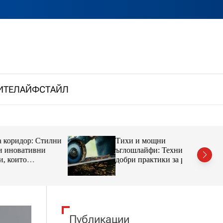
ИТЕ
ЛАЙФСТАЙЛ
р: Стилни
Тихи и мощни
тивни
ъглошлайфи: Техники и
добри практики за работа в
ериора
градска среда
Публикации