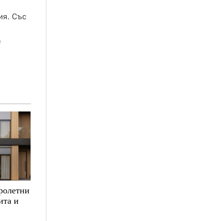
ия. Със
е
ролетни
ита и