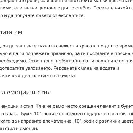
флоралните рози) са известни със своите малки цветчета и
леми, елегантни цветове с дълго стебло. Посетете някой 
о и да получите съвети от експертите.
отата им
 за да запазите тяхната свежест и красота по-дълго време
жно е да ги подрежете правилно, да ги поставите в прясна 
необходимо. Освен това, избягвайте да ги поставяте на пр
дотвратите увяхването. Редовната смяна на водата и
ачки към дълголетието на букета.
 на емоции и стил
емоции и стил. Тя е не само често срещан елемент в букет
ратурата. Букет 101 рози е перфектен подарък за сватби, 
скате да направите впечатление, 101 рози с различни цвет
н стил и емоции.