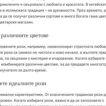
римляните я свързвали с любовта и красотата. В китайска
а в ислямската традиция – на духовността. През времето, 
 да се получат различни сортове и много богата гама цве
цветарски магазин.
 различните цветове
ервените рози, например, символизират страстната любов
е рози са символ на чистота и ново начало, а жълтите пре
на, са свързани с мистерия и очарование. Когато избирате 
а комбинирате различни цветове, за да предадете многост
олучателя за дълго време.
рете идеалните рози
никални характеристики. От класическите градински рози д
ромен. Когато избирате рози, важно е да се запознаете с