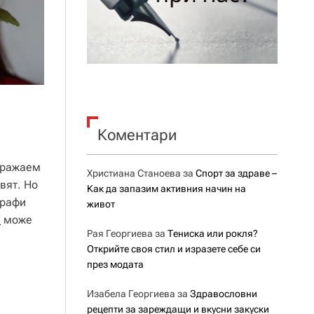
Коментари
одражаем
Христиана Станоева
за
Спорт за здраве –
вят. Но
Как да запазим активния начин на
графи
живот
и
може
Рая Георгиева
за
Тениска или рокля?
Открийте своя стил и изразете себе си
през модата
Изабела Георгиева
за
Здравословни
рецепти за зареждащи и вкусни закуски