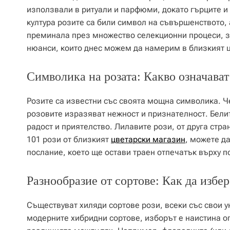
използвали в ритуали и парфюми, докато гърците и 
култура розите са били символ на съвършенството, 
преминала през множество селекционни процеси, за
нюанси, които днес можем да намерим в близкият 
Символика на розата: Какво означават
Розите са известни със своята мощна символика. Ч
розовите изразяват нежност и признателност. Белит
радост и приятелство. Лилавите рози, от друга стра
101 рози от близкият
цветарски магазин
, можете д
послание, което ще остави траен отпечатък върху п
Разнообразие от сортове: Как да избе
Съществуват хиляди сортове рози, всеки със свои у
модерните хибридни сортове, изборът е наистина ог