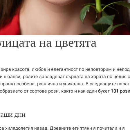
лицата на цветята
изира красота, любов и елегантност по неповторим и неп
и нюанси, розите завладяват сърцата на хората по целия с
я правят особена, различна и уникална. В следващите пара
бразието от сортове рози, както и как един букет
101 роз
наши дни
ира хилядолетия назад. Древните египтяни я почитали и я