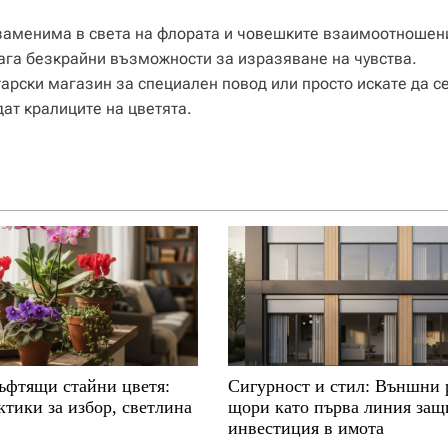
незаменима в света на флората и човешките взаимоотношен
ага безкрайни възможности за изразяване на чувства.
арски магазин за специален повод или просто искате да с
дат кралиците на цветята.
ъфтящи стайни цветя:
Сигурност и стил: Външни 
тики за избор, светлина
щори като първа линия защ
инвестиция в имота