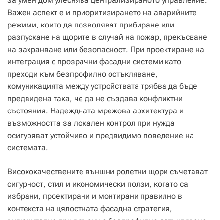
за умен дом улеснява централизираното управление.
Важен аспект е и приоритизирането на аварийните
режими, които да позволяват прибиране или
разпускане на щорите в случай на пожар, прекъсване
на захранване или безопасност. При проектиране на
интеграция с прозрачни фасадни системи като
преходи към безпрофилно остъкляване,
комуникацията между устройствата трябва да бъде
предвидена така, че да не създава конфликтни
състояния. Надеждната мрежова архитектура и
възможността за локален контрол при нужда
осигуряват устойчиво и предвидимо поведение на
системата.
Висококачествените външни ролетни щори съчетават
сигурност, стил и икономически ползи, когато са
избрани, проектирани и монтирани правилно в
контекста на цялостната фасадна стратегия,