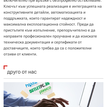
включително при връзки с безпрофилно остъкляване.
Ключът към успешната реализация е интеграцията на
конструктивните детайли, автоматизацията и
поддръжката, които гарантират надеждност и
максимална експлоатационна стойност. Преди да
пристъпите към изпълнение, препоръчително е да
направите професионален проучване и да изискате
техническа документация и сертификати от
доставчиците, които трябва да са с положителни
отзиви от клиенти.
друго от нас