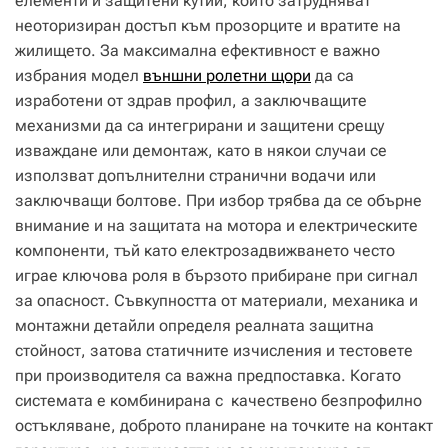
елементи и защитени кутии, които затрудняват
неоторизиран достъп към прозорците и вратите на
жилището. За максимална ефективност е важно
избрания модел
външни ролетни щори
да са
изработени от здрав профил, а заключващите
механизми да са интегрирани и защитени срещу
изваждане или демонтаж, като в някои случаи се
използват допълнителни странични водачи или
заключващи болтове. При избор трябва да се обърне
внимание и на защитата на мотора и електрическите
компоненти, тъй като електрозадвижването често
играе ключова роля в бързото прибиране при сигнал
за опасност. Съвкупността от материали, механика и
монтажни детайли определя реалната защитна
стойност, затова статичните изчисления и тестовете
при производителя са важна предпоставка. Когато
системата е комбинирана с качествено безпрофилно
остъкляване, доброто планиране на точките на контакт