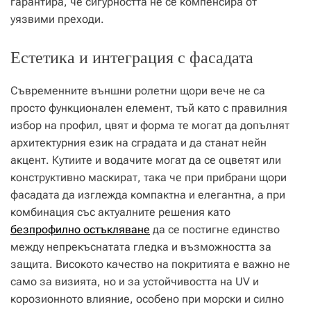
гарантира, че сигурността не се компенсира от
уязвими преходи.
Естетика и интеграция с фасадата
Съвременните външни ролетни щори вече не са
просто функционален елемент, тъй като с правилния
избор на профил, цвят и форма те могат да допълнят
архитектурния език на сградата и да станат нейн
акцент. Кутиите и водачите могат да се оцветят или
конструктивно маскират, така че при прибрани щори
фасадата да изглежда компактна и елегантна, а при
комбинация със актуалните решения като
безпрофилно остъкляване
да се постигне единство
между непрекъснатата гледка и възможността за
защита. Високото качество на покритията е важно не
само за визията, но и за устойчивостта на UV и
корозионното влияние, особено при морски и силно