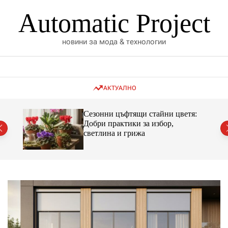
S
Automatic Project
k
i
p
новини за мода & технологии
t
o
c
o
АКТУАЛНО
n
t
а
Сезонни цъфтящи стайни цветя:
e
Добри практики за избор,
n
ество
светлина и грижа
t