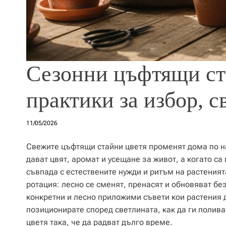
Сезонни цъфтящи ст
практики за избор, с
11/05/2026
Свежите цъфтящи стайни цветя променят дома по нач
дават цвят, аромат и усещане за живот, а когато с
съвпада с естествените нужди и ритъм на растеният
ротация: лесно се сменят, пренасят и обновяват б
конкретни и лесно приложими съвети кои растения д
позиционирате според светлината, как да ги полива
цветя така, че да радват дълго време.