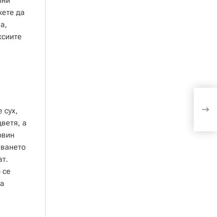
йни
жете да
а,
ксиите
Бър
рен
 сух,
съо
ветя, а
овин
зването
ат.
 се
та