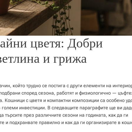
айни цветя: Добри
ветлина и грижа
ин, който трудно се постига с други елементи на интерио
а подбрани според сезона, работят и физиологично — цъфт
а. Кошници с цветя и компактни композиции са особено уд
ез големи инвестиции. В следващите параграфите ще ви да
а търсите през различните сезони на годината, как да ги
те и подхранвате правилно и как да ги организирате в кош