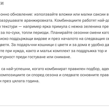
ни
зонно обновление: използвайте вложки или малки саксии в
 разрушавате аранжировката. Комбинациите работят най‑д
 текстури — например ярка примула с нежна зеленина пре
 за по‑сухи, топли периоди. Планирайте сезонни смени като
, ниско поддържащи видове и през началото на следващия 
ветя. За подаръчни кошници с цветя и за дома е удобно д
ите при нужда, както и малък комплект за поддръжка тор и
игурност преди гостуване или снимане.
 са най‑успешни, когато комбинират правилен подбор, аде
 композициите си според сезона и следвате основните прав
и през цялата година.