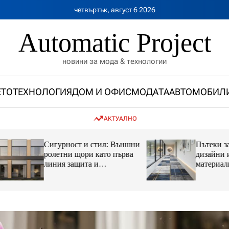
четвъртък, август 6 2026
Automatic Project
новини за мода & технологии
ЕТО
ТЕХНОЛОГИЯ
ДОМ И ОФИС
МОДАТА
АВТОМОБИЛ
АКТУАЛНО
Сигурност и стил: Външни
Пътеки за коридо
ролетни щори като първа
дизайни и инова
линия защита и
материали, които
инвестиция в имота
преобразяват инт