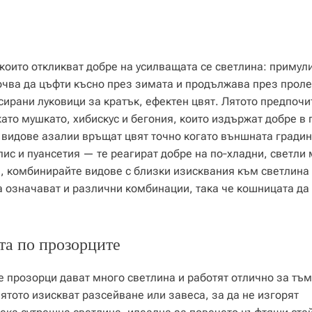
които откликват добре на усилващата се светлина: примули
очва да цъфти късно през зимата и продължава през проле
рсирани луковици за кратък, ефектен цвят. Лятото предпочи
ато мушкато, хибискус и бегония, които издържат добре в 
 видове азалии връщат цвят точно когато външната гради
ис и пуансетия — те реагират добре на по‑хладни, светли 
, комбинирайте видове с близки изисквания към светлина 
а означават и различни комбинации, така че кошницата да
та по прозорците
е прозорци дават много светлина и работят отлично за тъ
лятото изискват разсейване или завеса, за да не изгорят