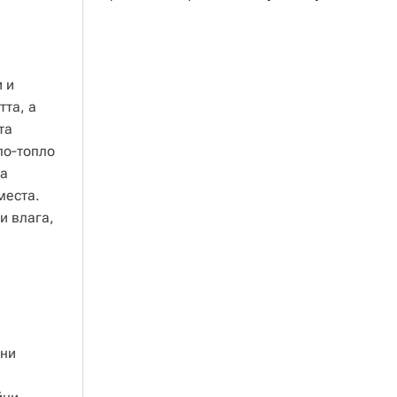
 и
тта, а
та
по‑топло
на
места.
и влага,
мни