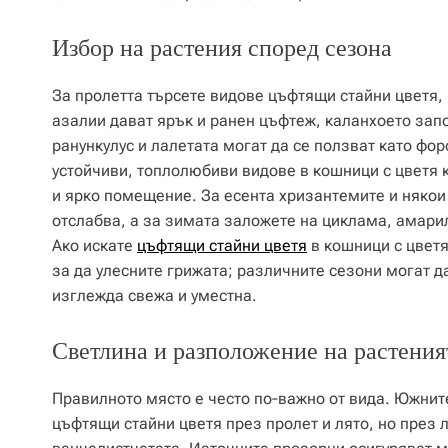
Избор на растения според сезона
За пролетта търсете видове цъфтящи стайни цветя, 
азалии дават ярък и ранен цъфтеж, каланхоето зап
ранункулус и лалетата могат да се ползват като фо
устойчиви, топлолюбиви видове в кошници с цветя к
и ярко помещение. За есента хризантемите и някои
отслабва, а за зимата заложете на циклама, амарил
Ако искате
цъфтящи стайни цветя
в кошници с цветя
за да улесните грижата; различните сезони могат д
изглежда свежа и уместна.
Светлина и разположение на растения
Правилното място е често по‑важно от вида. Южнит
цъфтящи стайни цветя през пролет и лято, но през 