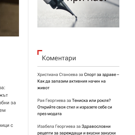
Коментари
Христиана Станоева
за
Спорт за здраве –
Как да запазим активния начин на
ра:
живот
ежът
Рая Георгиева
за
Тениска или рокля?
обни за
Открийте своя стил и изразете себе си
дем
през модата
ници с
Изабела Георгиева
за
Здравословни
рецепти за зареждащи и вкусни закуски