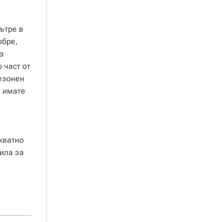
ътре в
обре,
з
 част от
сезонен
а имате
кватно
ила за