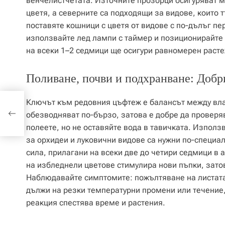
венчелистчетата. Източните прозорци осигуряват м
цветя, а северните са подходящи за видове, които 
поставяте кошници с цветя от видове с по‑дълъг пе
използвайте лед лампи с таймер и позиционирайте 
на всеки 1–2 седмици ще осигури равномерен раст
Поливане, почви и подхранване: Добр
етни
Ключът към редовния цъфтеж е балансът между вла
и
обезводняват по‑бързо, затова е добре да проверяв
полеете, но не оставяйте вода в тавичката. Изпол
за орхидеи и луковични видове са нужни по‑специа
сила, прилагани на всеки две до четири седмици в 
на избледнели цветове стимулира нови пъпки, зато
Наблюдавайте симптомите: пожълтяване на листата 
дължи на резки температурни промени или течение,
реакция спестява време и растения.