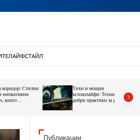
ИТЕ
ЛАЙФСТАЙЛ
р: Стилни
Тихи и мощни
тивни
ъглошлайфи: Техники и
добри практики за работа в
ериора
градска среда
Публикации