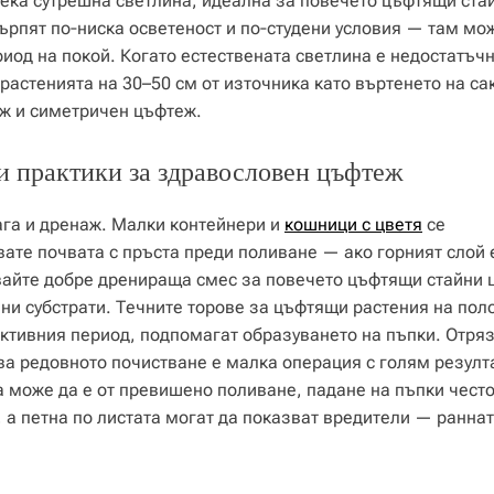
ека сутрешна светлина, идеална за повечето цъфтящи ста
търпят по‑ниска осветеност и по‑студени условия — там мо
риод на покой. Когато естествената светлина е недостатъчн
растенията на 30–50 см от източника като въртенето на са
еж и симетричен цъфтеж.
и практики за здравословен цъфтеж
га и дренаж. Малки контейнери и
кошници с цветя
се
ате почвата с пръста преди поливане — ако горният слой е
звайте добре дренираща смес за повечето цъфтящи стайни ц
лни субстрати. Течните торове за цъфтящи растения на пол
активния период, подпомагат образуването на пъпки. Отря
ва редовното почистване е малка операция с голям резулт
може да е от превишено поливане, падане на пъпки често
 а петна по листата могат да показват вредители — ранна