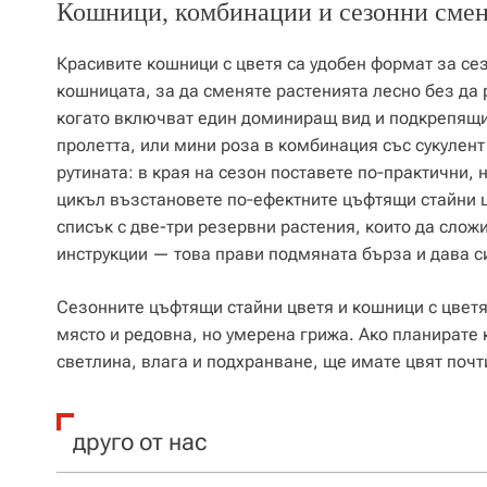
Кошници, комбинации и сезонни сме
Красивите кошници с цветя са удобен формат за се
кошницата, за да сменяте растенията лесно без да
когато включват един доминиращ вид и подкрепящи
пролетта, или мини роза в комбинация със сукулент
рутината: в края на сезон поставете по‑практични
цикъл възстановете по‑ефектните цъфтящи стайни ц
списък с две-три резервни растения, които да слож
инструкции — това прави подмяната бърза и дава с
Сезонните цъфтящи стайни цветя и кошници с цветя
място и редовна, но умерена грижа. Ако планирате
светлина, влага и подхранване, ще имате цвят почт
друго от нас